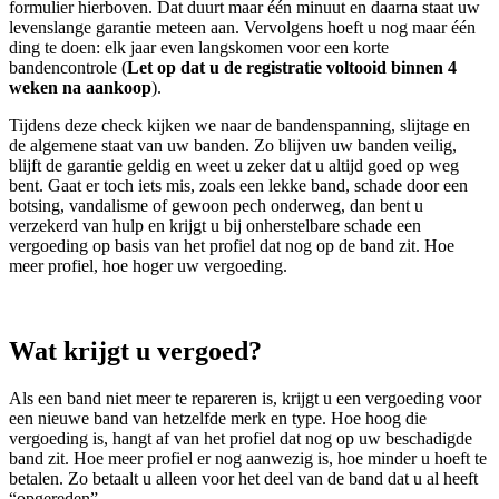
formulier hierboven. Dat duurt maar één minuut en daarna staat uw
levenslange garantie meteen aan. Vervolgens hoeft u nog maar één
ding te doen: elk jaar even langskomen voor een korte
bandencontrole (
Let op dat u de registratie voltooid binnen 4
weken na aankoop
).
Tijdens deze check kijken we naar de bandenspanning, slijtage en
de algemene staat van uw banden. Zo blijven uw banden veilig,
blijft de garantie geldig en weet u zeker dat u altijd goed op weg
bent. Gaat er toch iets mis, zoals een lekke band, schade door een
botsing, vandalisme of gewoon pech onderweg, dan bent u
verzekerd van hulp en krijgt u bij onherstelbare schade een
vergoeding op basis van het profiel dat nog op de band zit. Hoe
meer profiel, hoe hoger uw vergoeding.
Wat krijgt u vergoed?
Als een band niet meer te repareren is, krijgt u een vergoeding voor
een nieuwe band van hetzelfde merk en type. Hoe hoog die
vergoeding is, hangt af van het profiel dat nog op uw beschadigde
band zit. Hoe meer profiel er nog aanwezig is, hoe minder u hoeft te
betalen. Zo betaalt u alleen voor het deel van de band dat u al heeft
“opgereden”.