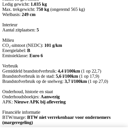
Ledig gewicht:
1.035 kg
Max. trekgewicht:
750 kg
(ongeremd 565 kg)
Wielbasis:
249 cm
Interieur
Aantal zitplaatsen:
5
Milieu
CO₂-uitstoot (NEDC):
101 g/km
Energielabel:
B
Emissieklasse:
Euro 6
Verbruik
Gemiddeld brandstofverbruik:
4,4 l/100km
(1 op 22,7)
Brandstofverbruik in de stad:
5,6 l/100km
(1 op 17,9)
Brandstofverbruik op de snelweg:
3,7 l/100km
(1 op 27,0)
Onderhoud, historie en staat
Onderhoudsboekjes:
Aanwezig
APK:
Nieuwe APK bij aflevering
Financiële informatie
BTW/marge:
BTW niet verrekenbaar voor ondernemers
(margeregeling)