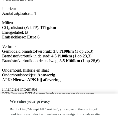
Interieur
Aantal zitplaatsen:
4
Milieu
CO₂-uitstoot (WLTP):
111 g/km
Energielabel:
B
Emissieklasse:
Euro 6
Verbruik
Gemiddeld brandstofverbruik:
3,8 l/100km
(1 op 26,3)
Brandstofverbruik in de stad:
4,3 l/100km
(1 op 23,3)
Brandstofverbruik op de snelweg:
3,5 l/100km
(1 op 28,6)
Onderhoud, historie en staat
Onderhoudsboekjes:
Aanwezig
APK:
Nieuwe APK bij aflevering
Financiële informatie
BTW/marge:
BTW verrekenbaar voor ondernemers
We value your privacy
Garantie
BOVAG Afleverbeurt:
Ja
By clicking “Accept All Cookies”, you agree to the storing of
cookies on your device to enhance site navigation, analyze site
Afleverpakketten