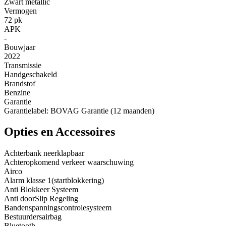
Zwart metallic
Vermogen
72 pk
APK
-
Bouwjaar
2022
Transmissie
Handgeschakeld
Brandstof
Benzine
Garantie
Garantielabel: BOVAG Garantie (12 maanden)
Opties en Accessoires
Achterbank neerklapbaar
Achteropkomend verkeer waarschuwing
Airco
Alarm klasse 1(startblokkering)
Anti Blokkeer Systeem
Anti doorSlip Regeling
Bandenspanningscontrolesysteem
Bestuurdersairbag
Bluetooth