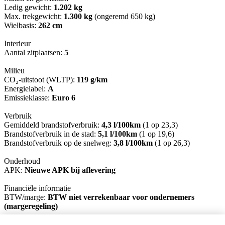
Ledig gewicht:
1.202 kg
Max. trekgewicht:
1.300 kg
(ongeremd 650 kg)
Wielbasis:
262 cm
Interieur
Aantal zitplaatsen:
5
Milieu
CO₂-uitstoot (WLTP):
119 g/km
Energielabel:
A
Emissieklasse:
Euro 6
Verbruik
Gemiddeld brandstofverbruik:
4,3 l/100km
(1 op 23,3)
Brandstofverbruik in de stad:
5,1 l/100km
(1 op 19,6)
Brandstofverbruik op de snelweg:
3,8 l/100km
(1 op 26,3)
Onderhoud
APK:
Nieuwe APK bij aflevering
Financiële informatie
BTW/marge:
BTW niet verrekenbaar voor ondernemers
(margeregeling)
Garantie