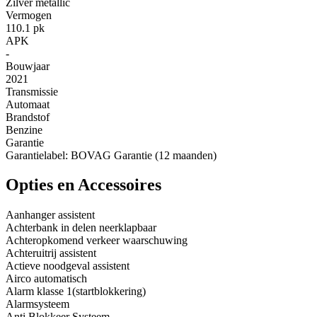
Zilver metallic
Vermogen
110.1 pk
APK
-
Bouwjaar
2021
Transmissie
Automaat
Brandstof
Benzine
Garantie
Garantielabel: BOVAG Garantie (12 maanden)
Opties en Accessoires
Aanhanger assistent
Achterbank in delen neerklapbaar
Achteropkomend verkeer waarschuwing
Achteruitrij assistent
Actieve noodgeval assistent
Airco automatisch
Alarm klasse 1(startblokkering)
Alarmsysteem
Anti Blokkeer Systeem