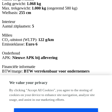
Ledig gewicht:
1.068 kg
Max. trekgewicht:
1.000 kg
(ongeremd 580 kg)
Wielbasis:
255 cm
Interieur
Aantal zitplaatsen:
5
Milieu
CO₂-uitstoot (WLTP):
122 g/km
Emissieklasse:
Euro 6
Onderhoud
APK:
Nieuwe APK bij aflevering
Financiële informatie
BTW/marge:
BTW verrekenbaar voor ondernemers
Garantie
We value your privacy
BOVAG 40-Puntencheck:
Ja
BOVAG Afleverbeurt:
Ja
By clicking “Accept All Cookies”, you agree to the storing of
cookies on your device to enhance site navigation, analyze site
Afleverpakketten
usage, and assist in our marketing efforts.
Optioneel afleverpakket (€ 950): All-In rijklaar pakket
Dit afleverpakket bevat: BOVAG garantie (12 maanden); BOVAG
40-Puntencheck; BOVAG Afleverbeurt; Nieuwe APK; 12 Maanden