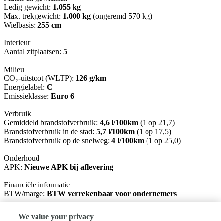
Ledig gewicht:
1.055 kg
Max. trekgewicht:
1.000 kg
(ongeremd 570 kg)
Wielbasis:
255 cm
Interieur
Aantal zitplaatsen:
5
Milieu
CO₂-uitstoot (WLTP):
126 g/km
Energielabel:
C
Emissieklasse:
Euro 6
Verbruik
Gemiddeld brandstofverbruik:
4,6 l/100km
(1 op 21,7)
Brandstofverbruik in de stad:
5,7 l/100km
(1 op 17,5)
Brandstofverbruik op de snelweg:
4 l/100km
(1 op 25,0)
Onderhoud
APK:
Nieuwe APK bij aflevering
Financiële informatie
BTW/marge:
BTW verrekenbaar voor ondernemers
Garantie
We value your privacy
BOVAG 40-Puntencheck:
Ja