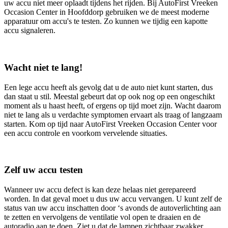
uw accu niet meer oplaadt tijdens het rijden. Bij AutoFirst Vreeken
Occasion Center in Hoofddorp gebruiken we de meest moderne
apparatuur om accu's te testen. Zo kunnen we tijdig een kapotte
accu signaleren.
Wacht niet te lang!
Een lege accu heeft als gevolg dat u de auto niet kunt starten, dus
dan staat u stil. Meestal gebeurt dat op ook nog op een ongeschikt
moment als u haast heeft, of ergens op tijd moet zijn. Wacht daarom
niet te lang als u verdachte symptomen ervaart als traag of langzaam
starten. Kom op tijd naar AutoFirst Vreeken Occasion Center voor
een accu controle en voorkom vervelende situaties.
Zelf uw accu testen
Wanneer uw accu defect is kan deze helaas niet gerepareerd
worden. In dat geval moet u dus uw accu vervangen. U kunt zelf de
status van uw accu inschatten door ‘s avonds de autoverlichting aan
te zetten en vervolgens de ventilatie vol open te draaien en de
autoradio aan te doen. Ziet u dat de lampen zichtbaar zwakker