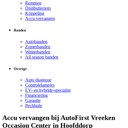
Remmen
Distibutieriem
Koppeling
Accu vervangen
Banden
Autobanden
Zomerbanden
Winterbanden
All season banden
Overige
Auto diagnose
Controlelampjes
EV- en hybride-specialist
Financiering
Garantie
Pechhulp
Accu vervangen bij AutoFirst Vreeken
Occasion Center in Hoofddorp